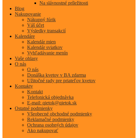
Na slávnostné príležitosti
Blog
Nakupovanie
Nákupný fúrik
Váš účet
Výsledky transakcií
Kalendáre
Kalendár mien
Kalendár sviatkov
Vyhľadávanie menín
Vaše ohlasy
O nás
O nás
Donáška kvetov v BA zdarma
Užitočné rady pre priateľov kvetov
Kontakty
Kontakt
Telefonická objednávka
E-mail: qietok@qietok.sk
Ostatné podmienky
Všeobecné obchodné podmienky
Reklamačné podmienky
Ochrana osobných údajov
Ako nakupovať