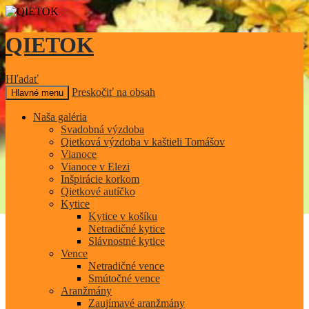
QIETOK
Hľadať
Preskočiť na obsah
Hlavné menu
Naša galéria
Svadobná výzdoba
Qietková výzdoba v kaštieli Tomášov
Vianoce
Vianoce v Elezi
Inšpirácie korkom
Qietkové autíčko
Kytice
Kytice v košíku
Netradičné kytice
Slávnostné kytice
Vence
Netradičné vence
Smútočné vence
Aranžmány
Zaujímavé aranžmány