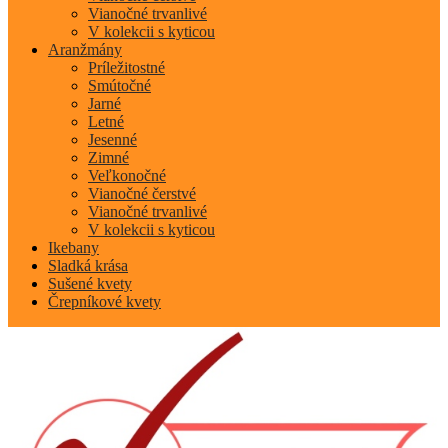
Vianočné trvanlivé
V kolekcii s kyticou
Aranžmány
Príležitostné
Smútočné
Jarné
Letné
Jesenné
Zimné
Veľkonočné
Vianočné čerstvé
Vianočné trvanlivé
V kolekcii s kyticou
Ikebany
Sladká krása
Sušené kvety
Črepníkové kvety