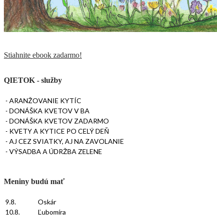
Stiahnite ebook zadarmo!
QIETOK - služby
- ARANŽOVANIE KYTÍC
- DONÁŠKA KVETOV V BA
- DONÁŠKA KVETOV ZADARMO
- KVETY A KYTICE PO CELÝ DEŇ
- AJ CEZ SVIATKY, AJ NA ZAVOLANIE
- VÝSADBA A ÚDRŽBA ZELENE
Meniny budú mať
9.8.
Oskár
10.8.
Ľubomíra