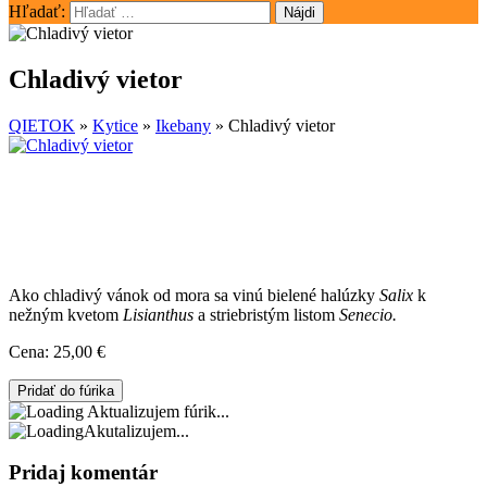
Hľadať:
Chladivý vietor
QIETOK
»
Kytice
»
Ikebany
»
Chladivý vietor
Ako chladivý vánok od mora sa vinú bielené halúzky
Salix
k
nežným kvetom
Lisianthus
a striebristým listom
Senecio.
Cena:
25,00 €
Aktualizujem fúrik...
Akutalizujem...
Pridaj komentár