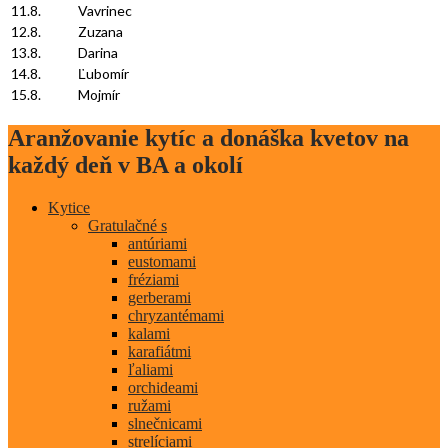
11.8.
Vavrinec
12.8.
Zuzana
13.8.
Darina
14.8.
Ľubomír
15.8.
Mojmír
Aranžovanie kytíc a donáška kvetov na
každý deň v BA a okolí
Kytice
Gratulačné s
antúriami
eustomami
fréziami
gerberami
chryzantémami
kalami
karafiátmi
ľaliami
orchideami
ružami
slnečnicami
strelíciami