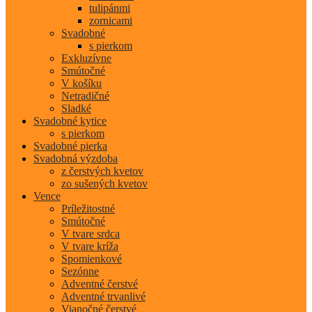
tulipánmi
zornicami
Svadobné
s pierkom
Exkluzívne
Smútočné
V košíku
Netradičné
Sladké
Svadobné kytice
s pierkom
Svadobné pierka
Svadobná výzdoba
z čerstvých kvetov
zo sušených kvetov
Vence
Príležitostné
Smútočné
V tvare srdca
V tvare kríža
Spomienkové
Sezónne
Adventné čerstvé
Adventné trvanlivé
Vianočné čerstvé