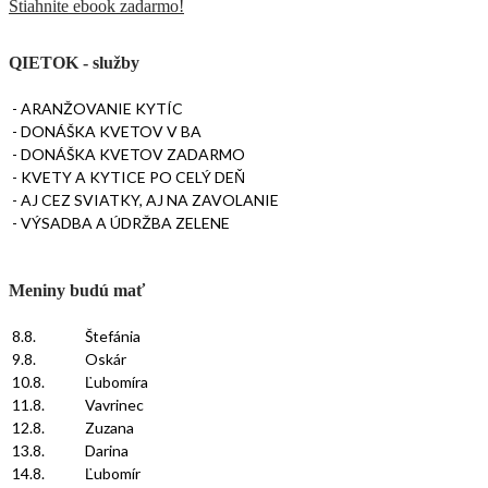
Stiahnite ebook zadarmo!
QIETOK - služby
- ARANŽOVANIE KYTÍC
- DONÁŠKA KVETOV V BA
- DONÁŠKA KVETOV ZADARMO
- KVETY A KYTICE PO CELÝ DEŇ
- AJ CEZ SVIATKY, AJ NA ZAVOLANIE
- VÝSADBA A ÚDRŽBA ZELENE
Meniny budú mať
8.8.
Štefánia
9.8.
Oskár
10.8.
Ľubomíra
11.8.
Vavrinec
12.8.
Zuzana
13.8.
Darina
14.8.
Ľubomír