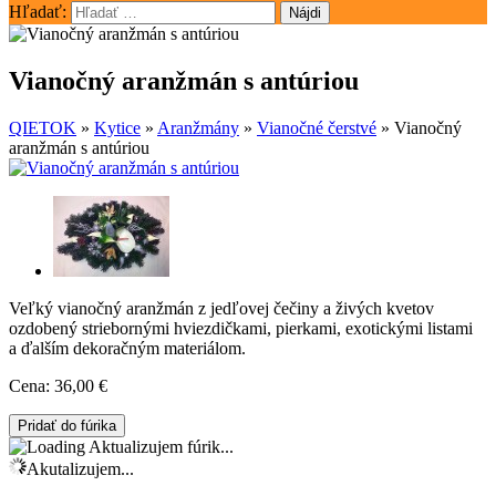
Hľadať:
Vianočný aranžmán s antúriou
QIETOK
»
Kytice
»
Aranžmány
»
Vianočné čerstvé
»
Vianočný
aranžmán s antúriou
Veľký vianočný aranžmán z jedľovej čečiny a živých kvetov
ozdobený striebornými hviezdičkami, pierkami, exotickými listami
a ďalším dekoračným materiálom.
Cena:
36,00 €
Aktualizujem fúrik...
Akutalizujem...