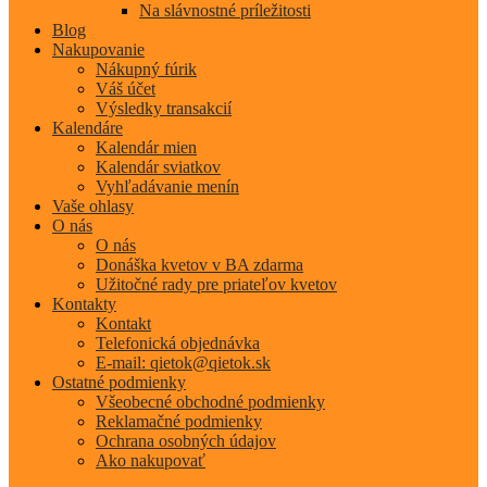
Na slávnostné príležitosti
Blog
Nakupovanie
Nákupný fúrik
Váš účet
Výsledky transakcií
Kalendáre
Kalendár mien
Kalendár sviatkov
Vyhľadávanie menín
Vaše ohlasy
O nás
O nás
Donáška kvetov v BA zdarma
Užitočné rady pre priateľov kvetov
Kontakty
Kontakt
Telefonická objednávka
E-mail: qietok@qietok.sk
Ostatné podmienky
Všeobecné obchodné podmienky
Reklamačné podmienky
Ochrana osobných údajov
Ako nakupovať