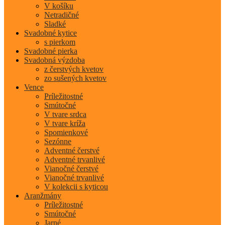
V košíku
Netradičné
Sladké
Svadobné kytice
s pierkom
Svadobné pierka
Svadobná výzdoba
z čerstvých kvetov
zo sušených kvetov
Vence
Príležitostné
Smútočné
V tvare srdca
V tvare kríža
Spomienkové
Sezónne
Adventné čerstvé
Adventné trvanlivé
Vianočné čerstvé
Vianočné trvanlivé
V kolekcii s kyticou
Aranžmány
Príležitostné
Smútočné
Jarné