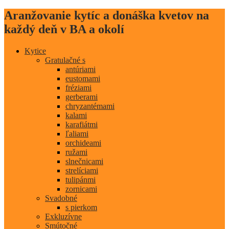
Aranžovanie kytíc a donáška kvetov na
každý deň v BA a okolí
Kytice
Gratulačné s
antúriami
eustomami
fréziami
gerberami
chryzantémami
kalami
karafiátmi
ľaliami
orchideami
ružami
slnečnicami
strelíciami
tulipánmi
zornicami
Svadobné
s pierkom
Exkluzívne
Smútočné