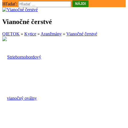
Hľadať:
Vianočné čerstvé
QIETOK
»
Kytice
»
Aranžmány
»
Vianočné čerstvé