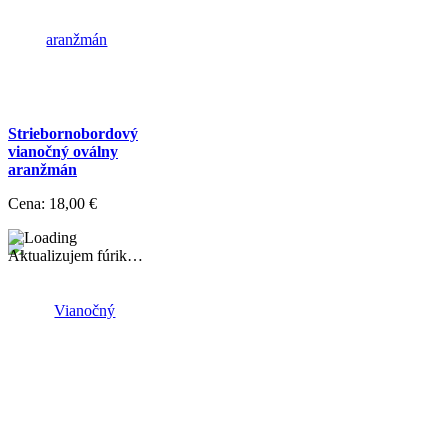
Striebornobordový
vianočný oválny
aranžmán
Cena:
18,00 €
Aktualizujem fúrik…