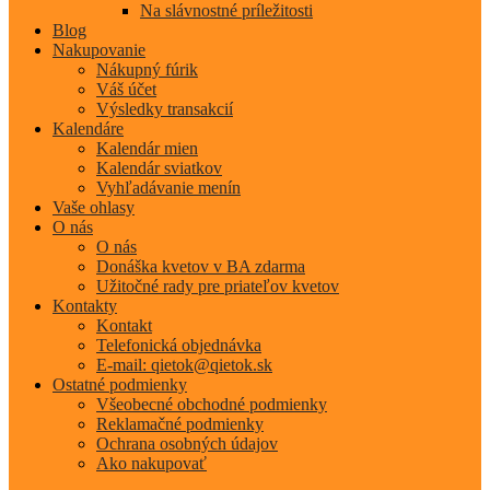
Na slávnostné príležitosti
Blog
Nakupovanie
Nákupný fúrik
Váš účet
Výsledky transakcií
Kalendáre
Kalendár mien
Kalendár sviatkov
Vyhľadávanie menín
Vaše ohlasy
O nás
O nás
Donáška kvetov v BA zdarma
Užitočné rady pre priateľov kvetov
Kontakty
Kontakt
Telefonická objednávka
E-mail: qietok@qietok.sk
Ostatné podmienky
Všeobecné obchodné podmienky
Reklamačné podmienky
Ochrana osobných údajov
Ako nakupovať