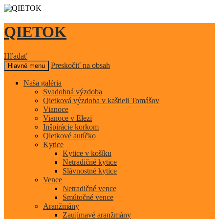
QIETOK
Hľadať
Preskočiť na obsah
Hlavné menu
Naša galéria
Svadobná výzdoba
Qietková výzdoba v kaštieli Tomášov
Vianoce
Vianoce v Elezi
Inšpirácie korkom
Qietkové autíčko
Kytice
Kytice v košíku
Netradičné kytice
Slávnostné kytice
Vence
Netradičné vence
Smútočné vence
Aranžmány
Zaujímavé aranžmány