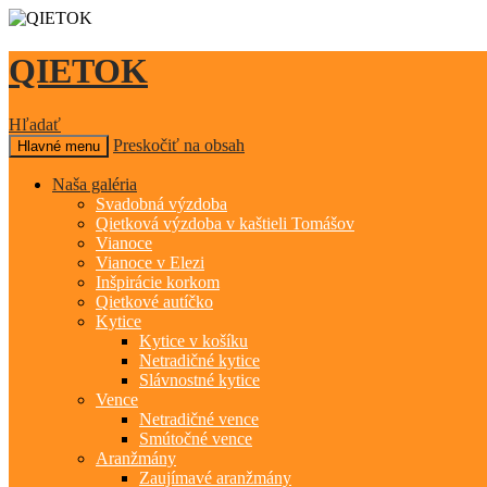
QIETOK
Hľadať
Preskočiť na obsah
Hlavné menu
Naša galéria
Svadobná výzdoba
Qietková výzdoba v kaštieli Tomášov
Vianoce
Vianoce v Elezi
Inšpirácie korkom
Qietkové autíčko
Kytice
Kytice v košíku
Netradičné kytice
Slávnostné kytice
Vence
Netradičné vence
Smútočné vence
Aranžmány
Zaujímavé aranžmány