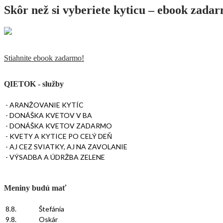
Skôr než si vyberiete kyticu – ebook zada
Stiahnite ebook zadarmo!
QIETOK - služby
- ARANŽOVANIE KYTÍC
- DONÁŠKA KVETOV V BA
- DONÁŠKA KVETOV ZADARMO
- KVETY A KYTICE PO CELÝ DEŇ
- AJ CEZ SVIATKY, AJ NA ZAVOLANIE
- VÝSADBA A ÚDRŽBA ZELENE
Meniny budú mať
8.8.
Štefánia
9.8.
Oskár