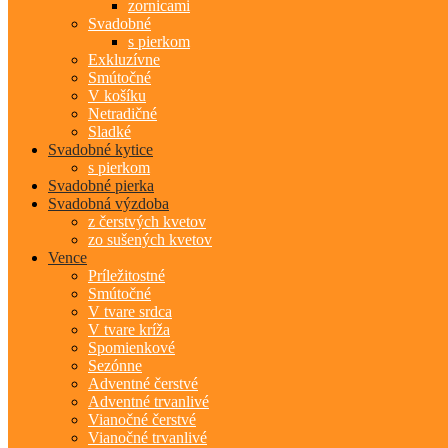
zornicami
Svadobné
s pierkom
Exkluzívne
Smútočné
V košíku
Netradičné
Sladké
Svadobné kytice
s pierkom
Svadobné pierka
Svadobná výzdoba
z čerstvých kvetov
zo sušených kvetov
Vence
Príležitostné
Smútočné
V tvare srdca
V tvare kríža
Spomienkové
Sezónne
Adventné čerstvé
Adventné trvanlivé
Vianočné čerstvé
Vianočné trvanlivé