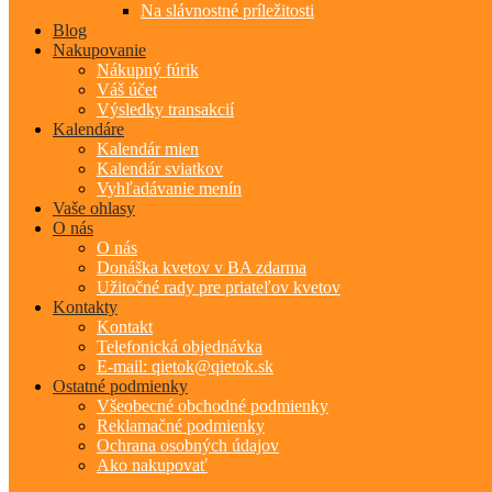
Na slávnostné príležitosti
Blog
Nakupovanie
Nákupný fúrik
Váš účet
Výsledky transakcií
Kalendáre
Kalendár mien
Kalendár sviatkov
Vyhľadávanie menín
Vaše ohlasy
O nás
O nás
Donáška kvetov v BA zdarma
Užitočné rady pre priateľov kvetov
Kontakty
Kontakt
Telefonická objednávka
E-mail: qietok@qietok.sk
Ostatné podmienky
Všeobecné obchodné podmienky
Reklamačné podmienky
Ochrana osobných údajov
Ako nakupovať