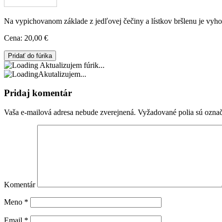
Na vypichovanom základe z jedľovej čečiny a lístkov bršlenu je vy
Cena:
20,00 €
Aktualizujem fúrik...
Akutalizujem...
Pridaj komentár
Vaša e-mailová adresa nebude zverejnená.
Vyžadované polia sú ozna
Komentár
Meno
*
Email
*