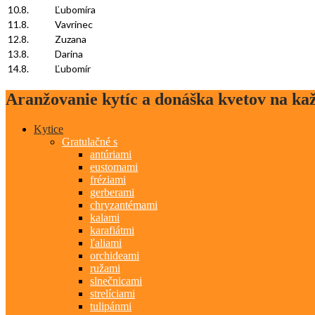
10.8.
Ľubomíra
11.8.
Vavrinec
12.8.
Zuzana
13.8.
Darina
14.8.
Ľubomír
Aranžovanie kytíc a donáška kvetov na kaž
Kytice
Gratulačné s
antúriami
eustomami
fréziami
gerberami
chryzantémami
kalami
karafiátmi
ľaliami
orchideami
ružami
slnečnicami
strelíciami
tulipánmi