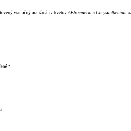
hotovený vianočný aranžmán z kvetov
Alstroemeria
a
Chrysanthemum
o
čené
*