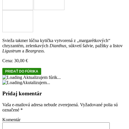
Svieža takmer lúčna kytička vytvorená z „margarétkových“
chryzantém, zelenkavých
Dianthus,
súkvetí šalvie, pažítky a listov
Ligustrum
a
Beargrass.
Cena:
30,00 €
Aktualizujem fúrik...
Akutalizujem...
Pridaj komentár
Vaša e-mailová adresa nebude zverejnená.
Vyžadované polia sú
označené
*
Komentár