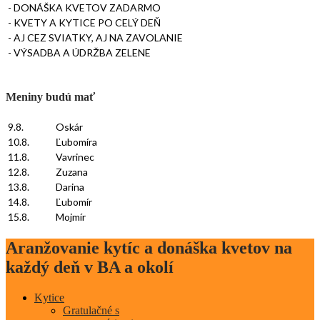
- DONÁŠKA KVETOV ZADARMO
- KVETY A KYTICE PO CELÝ DEŇ
- AJ CEZ SVIATKY, AJ NA ZAVOLANIE
- VÝSADBA A ÚDRŽBA ZELENE
Meniny budú mať
9.8.
Oskár
10.8.
Ľubomíra
11.8.
Vavrinec
12.8.
Zuzana
13.8.
Darina
14.8.
Ľubomír
15.8.
Mojmír
Aranžovanie kytíc a donáška kvetov na
každý deň v BA a okolí
Kytice
Gratulačné s