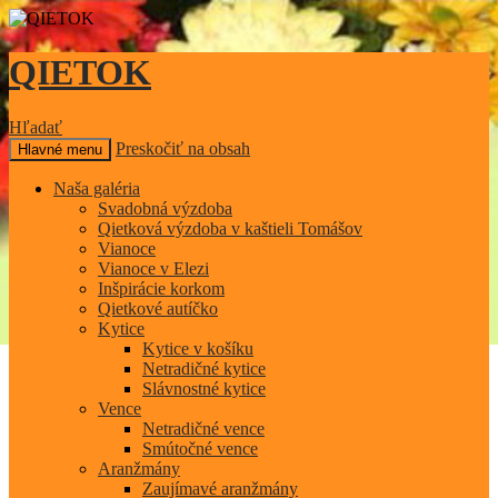
QIETOK
Hľadať
Preskočiť na obsah
Hlavné menu
Naša galéria
Svadobná výzdoba
Qietková výzdoba v kaštieli Tomášov
Vianoce
Vianoce v Elezi
Inšpirácie korkom
Qietkové autíčko
Kytice
Kytice v košíku
Netradičné kytice
Slávnostné kytice
Vence
Netradičné vence
Smútočné vence
Aranžmány
Zaujímavé aranžmány