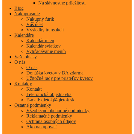
Na slávnostné príležitosti
Blog
Nakupovanie
Nákupný fúrik
Váš účet
Výsledky transakcií
Kalendáre
Kalendár mien
Kalendár sviatkov
Vyhľadávanie menín
Vaše ohlasy
O nás
O nás
Donáška kvetov v BA zdarma
Užitočné rady pre priateľov kvetov
Kontakty
Kontakt
Telefonická objednávka
E-mail: qietok@qietok.sk
Ostatné podmienky
Všeobecné obchodné podmienky
Reklamačné podmienky
Ochrana osobných údajov
Ako nakupovať