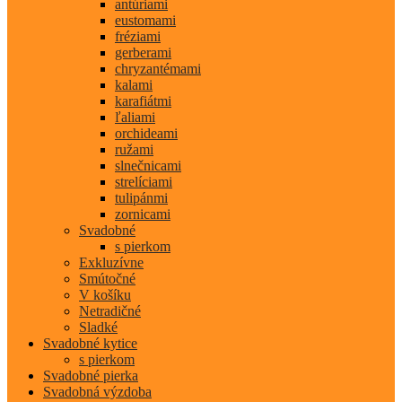
antúriami
eustomami
fréziami
gerberami
chryzantémami
kalami
karafiátmi
ľaliami
orchideami
ružami
slnečnicami
strelíciami
tulipánmi
zornicami
Svadobné
s pierkom
Exkluzívne
Smútočné
V košíku
Netradičné
Sladké
Svadobné kytice
s pierkom
Svadobné pierka
Svadobná výzdoba