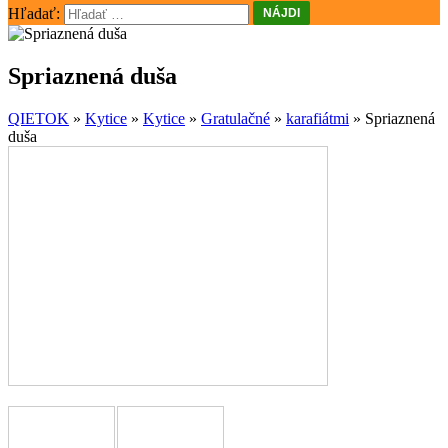
Hľadať:
Spriaznená duša
QIETOK
»
Kytice
»
Kytice
»
Gratulačné
»
karafiátmi
»
Spriaznená
duša