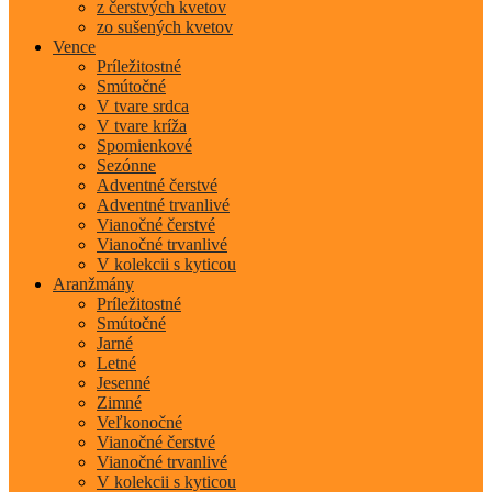
z čerstvých kvetov
zo sušených kvetov
Vence
Príležitostné
Smútočné
V tvare srdca
V tvare kríža
Spomienkové
Sezónne
Adventné čerstvé
Adventné trvanlivé
Vianočné čerstvé
Vianočné trvanlivé
V kolekcii s kyticou
Aranžmány
Príležitostné
Smútočné
Jarné
Letné
Jesenné
Zimné
Veľkonočné
Vianočné čerstvé
Vianočné trvanlivé
V kolekcii s kyticou